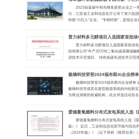
称号
2023创蓝碳中和先锋奖获奖企业之一博
日，江苏省工业和信息化厅公布了第六批国
特新“小巨人”企业。 “专精特新”，是指企业具有
普力材料多元醇项目入选国家首批绿
技术示范项目
普力材料多元醇项目入选国家首批绿色
技有限公司“年产30万吨二氧化碳基聚碳
进技术示范项目。 绿色低碳先进技术示范项目 
极熵科技荣登2024福布斯AI企业榜单
极熵科技荣登2024福布斯AI企业榜单
极熵科技凭借其在新型能源系统的AI创新实
为商业洞察的权威机构，此次评选活动旨在表彰
爱德曼氢燃料分布式发电系统入选《
信息化领域节能降碳技术装备推荐目录
爱德曼氢燃料分布式发电系统入选《国
版）》 近日，工业和信息化部节能与综合
版）》
（2024年版）》（以下简称《推荐目录》）