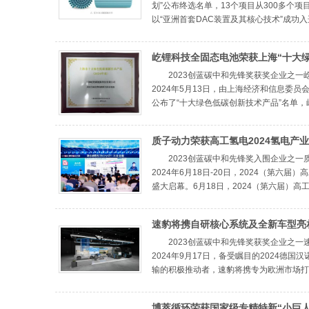
划”公布终选名单，13个项目从300多个
以“亚洲首套DAC装置及其核心技术”成功入选，
屹锂科技全固态电池荣获上海“十大
新技术产品”称号
2023创蓝碳中和先锋奖获奖企业之一
2024年5月13日，由上海经济和信息委员
公布了“十大绿色低碳创新技术产品”名单，屹锂
质子动力荣获高工氢电2024氢电产业T
SOEC代表企业
2023创蓝碳中和先锋奖入围企业之一质
2024年6月18日-20日，2024（第六届
盛大启幕。6月18日，2024（第六届）高工氢
速豹将携自研核心系统及全新车型亮相20
国际商用车展
2023创蓝碳中和先锋奖获奖企业之一速
2024年9月17日，备受瞩目的2024德
输的积极推动者，速豹将携专为欧洲市场打造的
博萃循环荣获国家级专精特新“小巨人