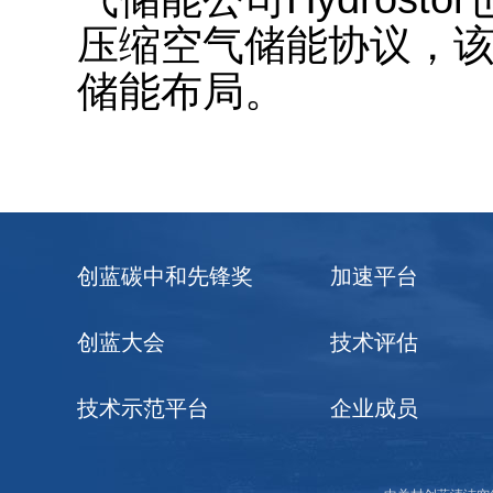
压缩空气储能协议，
储能布局。
创蓝碳中和先锋奖
加速平台
创蓝大会
技术评估
技术示范平台
企业成员