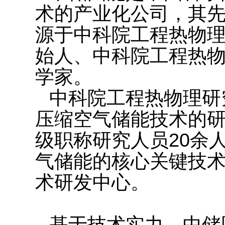
术的产业化公司，其
源于中科院工程热物
始人、中科院工程热
学家。
中科院工程热物理研
压缩空气储能技术的研
级职称研究人员20余人
气储能的核心关键技
术研发中心。
基于技术实力，中储