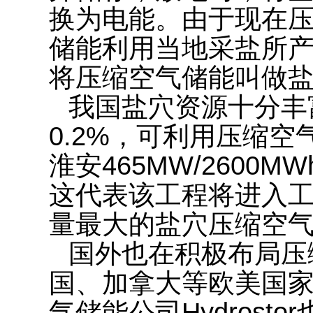
换为电能。由于现在
储能利用当地采盐所
将压缩空气储能叫做
我国盐穴资源十分丰
0.2%，可利用压缩空
淮安465MW/260
这代表该工程将进入
量最大的盐穴压缩空气
国外也在积极布局压
国、加拿大等欧美国
气储能公司Hydrosto