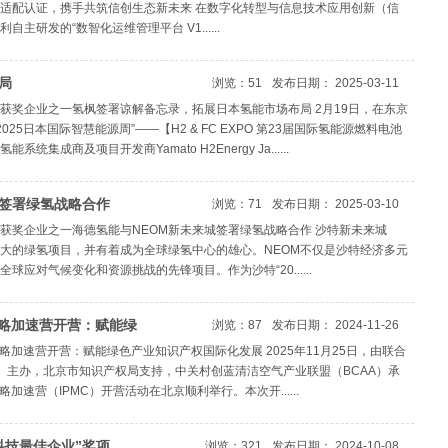
适配认证，携手共筑信创生态新未来 在数字化转型与信息技术应用创新（信
主研发的“数智化运维管理平台 V1......
局
浏览：51
发布日期： 2025-03-11
获奖企业之一氢枫签署谅解备忘录，拓展日本氢能市场布局 2月19日，在东京
eek 2025日本国际智慧能源周”——【H2 & FC EXPO 第23届国际氢能源燃料电池
集成商及项目开发商Yamato H2Energy Ja......
签署绿氢战略合作
浏览：71
发布日期： 2025-03-10
获奖企业之一海德氢能与NEOM新未来城签署绿氢战略合作 沙特新未来城
最大的绿氢项目，并有着成为全球绿氢中心的雄心。NEOM不仅是沙特经济多元
应对气候变化和资源挑战的先锋项目。作为沙特“20......
战略加速营开营：赋能绿
浏览：87
发布日期： 2024-11-26
展
略加速营开营：赋能绿色产业知识产权国际化发展 2025年11月25日，由联合
O）主办，北京市知识产权局支持，中关村创蓝清洁空气产业联盟（BCAA）承
加速营（IPMC）开营活动在北京顺利举行。本次开......
科技最佳企业”奖项
浏览：321
发布日期： 2024-10-08