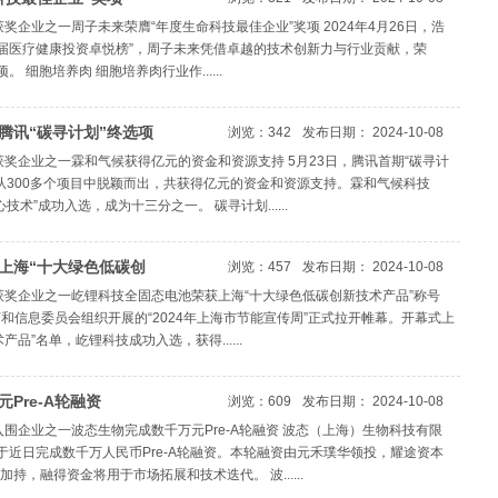
获奖企业之一周子未来荣膺“年度生命科技最佳企业”奖项 2024年4月26日，浩
第八届医疗健康投资卓悦榜”，周子未来凭借卓越的技术创新力与行业贡献，荣
 细胞培养肉 细胞培养肉行业作......
腾讯“碳寻计划”终选项
浏览：342
发布日期： 2024-10-08
获奖企业之一霖和气候获得亿元的资金和资源支持 5月23日，腾讯首期“碳寻计
目从300多个项目中脱颖而出，共获得亿元的资金和资源支持。霖和气候科技
技术”成功入选，成为十三分之一。 碳寻计划......
上海“十大绿色低碳创
浏览：457
发布日期： 2024-10-08
奖获奖企业之一屹锂科技全固态电池荣获上海“十大绿色低碳创新技术产品”称号
经济和信息委员会组织开展的“2024年上海市节能宣传周”正式拉开帷幕。开幕式上
品”名单，屹锂科技成功入选，获得......
Pre-A轮融资
浏览：609
发布日期： 2024-10-08
入围企业之一波态生物完成数千万元Pre-A轮融资 波态（上海）生物科技有限
于近日完成数千万人民币Pre-A轮融资。本轮融资由元禾璞华领投，耀途资本
持，融得资金将用于市场拓展和技术迭代。 波......